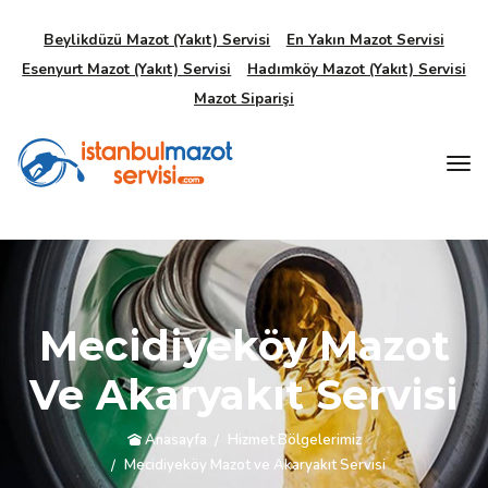
Beylikdüzü Mazot (Yakıt) Servisi
En Yakın Mazot Servisi
Esenyurt Mazot (Yakıt) Servisi
Hadımköy Mazot (Yakıt) Servisi
Mazot Siparişi
Mecidiyeköy Mazot
Ve Akaryakıt Servisi
Anasayfa
Hizmet Bölgelerimiz
Mecidiyeköy Mazot ve Akaryakıt Servisi